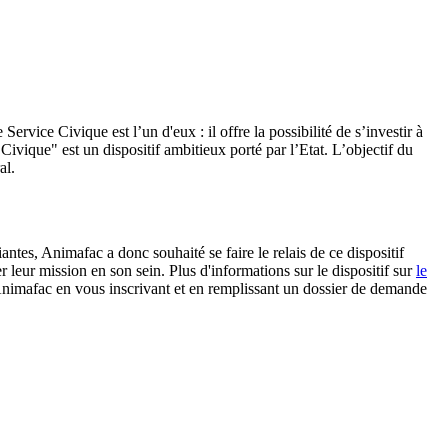
Service Civique est l’un d'eux : il offre la possibilité de s’investir à
ique" est un dispositif ambitieux porté par l’Etat. L’objectif du
al.
ntes, Animafac a donc souhaité se faire le relais de ce dispositif
 leur mission en son sein. Plus d'informations sur le dispositif sur
le
d'Animafac en vous inscrivant et en remplissant un dossier de demande